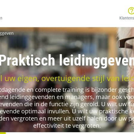
en
Klantens
nggeven
Praktisch leidinggeve
 uw eigen, overtuigende stijl van le
tdagende en complete training is bijzonder gesch
d leidinggevenden en managers, maar ook voo
evenden die in de functie zijn gerold. U wilt uw fu
gevende optimaal invullen. U wilt uw praktische k
den vergroten en meer uit uzelf halen door uw pe
effectiviteit te vergroten.