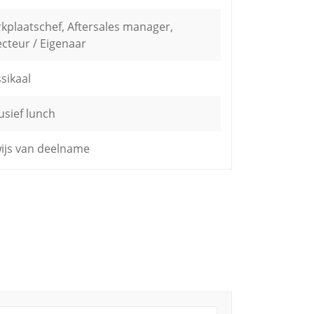
kplaatschef, Aftersales manager,
ecteur / Eigenaar
ssikaal
usief lunch
ijs van deelname