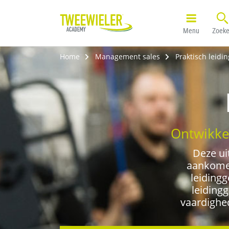
Menu
Zoek
Home
Management sales
Praktisch leidi
Ontwikkel
Deze ui
aankomen
leidingg
leiding
vaardighe