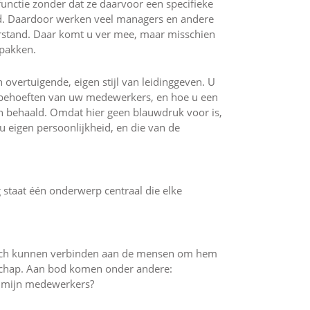
unctie zonder dat ze daarvoor een specifieke
lgd. Daardoor werken veel managers en andere
rstand. Daar komt u ver mee, maar misschien
npakken.
 overtuigende, eigen stijl van leidinggeven. U
en behoeften van uw medewerkers, en hoe u een
en behaald. Omdat hier geen blauwdruk voor is,
 u eigen persoonlijkheid, en die van de
 staat één onderwerp centraal die elke
zich kunnen verbinden aan de mensen om hem
rschap. Aan bod komen onder andere:
t mijn medewerkers?