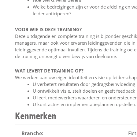
Hoe werkt veranderen?
Welke bedreigingen zijn er voor de afdeling en wa
leider anticiperen?
VOOR WIE IS DEZE TRAINING?
Deze uitdagende en complete training is bijzonder gesch
managers, maar ook voor ervaren leidinggevenden die in de
leidinggevende optimaal invullen. Tijdens de training oef
de training ontvangt u een bewijs van deelname.
WAT LEVERT DE TRAINING OP?
We werken aan uw eigen identiteit en visie op leiderschap
U verbetert resultaten door gedragsbeïnvloeding
U ontwikkelt visie, stelt doelen en geeft feedback
U leert medewerkers waarderen en ondersteune
U kunt actie- en implementatieplannen opstellen.
Kenmerken
Branche:
Fie