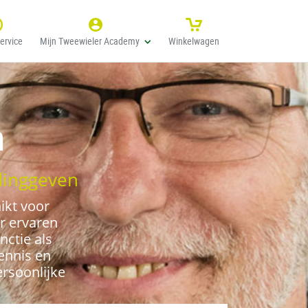
ervice
Mijn Tweewieler Academy
Winkelwagen
n
idinggeven
ikt voor
r ervaren
nctie als
ennis en
rsoonlijke