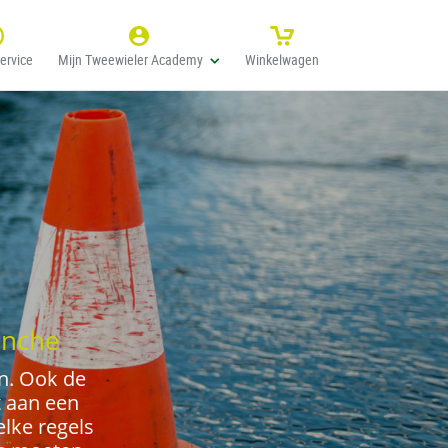
ervice
Mijn Tweewieler Academy
Winkelwagen
anche
n. Ook de
t aan een
elke regels