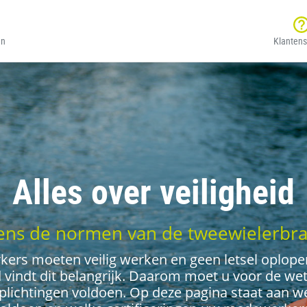
en
Klantens
Alles over veiligheid
ens de normen van de tweewielerbr
ers moeten veilig werken en geen letsel oplope
 vindt dit belangrijk. Daarom moet u voor de we
plichtingen voldoen. Op deze pagina staat aan w