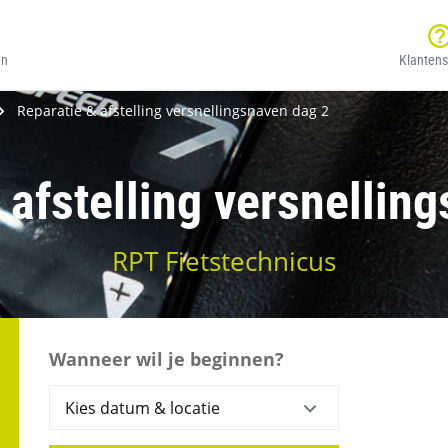
en
Klantens
Reparatie & afstelling versnellingsnaven dag 2
 afstelling versnellin
RPT Fietstechnicus
Wanneer wil je beginnen?