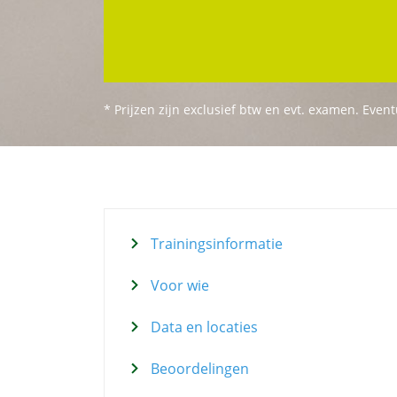
* Prijzen zijn exclusief btw en evt. examen. Eve
Trainingsinformatie
Voor wie
Data en locaties
Beoordelingen