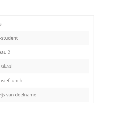
s
-student
eau 2
ssikaal
usief lunch
ijs van deelname