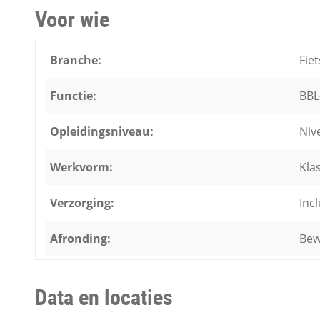
Voor wie
Branche:
Fiet
Functie:
BBL
Opleidingsniveau:
Niv
Werkvorm:
Kla
Verzorging:
Incl
Afronding:
Bew
Data en locaties