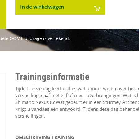
In de winkelwagen
ntuele OOMT-bijdrage is verrekend.
Trainingsinformatie
Tijdens deze dag leert u alles wat u moet weten over het 
versnellingsnaaf met vijf of meer overbrengingen. Wat is
Shimano Nexus 8? Wat gebeurt er in een Sturmey Archer 5
krijgt u vandaag een antwoord. Tijdens deze dag behande
versnellingen.
OMSCHRIJVING TRAINING